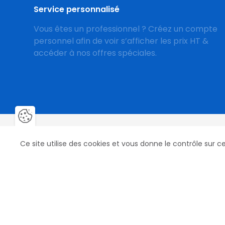
Service personnalisé
Vous êtes un professionnel ? Créez un compte
personnel afin de voir s’afficher les prix HT &
accéder à nos offres spéciales.
Fermer la barre de gestion des 
Ce site utilise des cookies et vous donne le contrôle sur 
Nos produits
Nos marqu
Fers, Clous & Crampons
Mustad
Fers Aluminium
Life Data
Râpes
St. Croix Forg