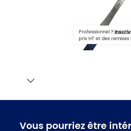
Fer Duplo
Fer à Coller
Fer Poulain
Professionnel ?
Inscri
prix HT et des remises 
t
E
l
é
m
e
n
t
s
s
u
i
v
a
n
Vous pourriez être inté