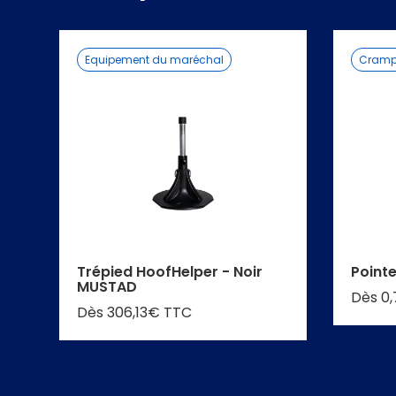
Equipement du maréchal
Cramp
Trépied HoofHelper - Noir
Point
MUSTAD
Dès 0
Dès 306,13€ TTC