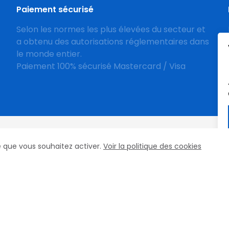
Paiement sécurisé
Selon les normes les plus élevées du secteur et
a obtenu des autorisations réglementaires dans
le monde entier.
Paiement 100% sécurisé Mastercard / Visa
cookies
ce que vous souhaitez activer.
Voir la politique des cookies
es
Top Fer
FAQ
Contact
e