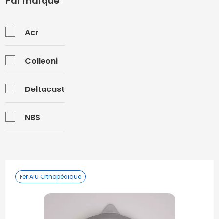
Par marque
Acr
Colleoni
Deltacast
NBS
Fer Alu Orthopédique