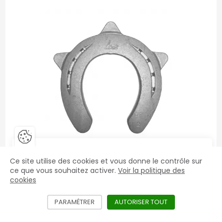
Fermer la barre de gestion des 
Fer
Vous êtes un professionnel ?
FER ALU ACR 372 Sport Rocking Shoe 12 mm
Ce site utilise des cookies et vous donne le contrôle sur
le
Accéder aux prix HT et aux offres exclusives
ce que vous souhaitez activer.
Voir la politique des
Dès 34,34€ TTC
mac
cookies
Créer mon compte
PARAMÉTRER
LES DIFFÉRENTS SERVICES NÉCÉSSITANT L'
AUTORISER TOUT
LES SERVICES D