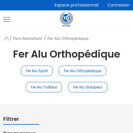
Accèder
Espace professionnel
Connexion
directement
au
contenu
Retour
Fers Aluminium
Fer Alu Orthopédique
à
l'accueil
Fer Alu Orthopédique
Fer Alu Sport
Fer Alu Orthopédique
Fer Alu Trotteur
Fer Alu Galopeur
Filtrer