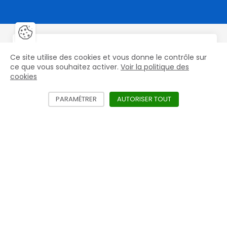
Fermer la barre de gestion des 
Fer
Vous êtes un professionnel ?
Nos produits
Ce site utilise des cookies et vous donne le contrôle sur
le
Accéder aux prix HT et aux offres exclusives
ce que vous souhaitez activer.
Voir la politique des
Fers, Clous & Crampons
mac
cookies
Créer mon compte
Fers Aluminium
PARAMÉTRER
LES DIFFÉRENTS SERVICES NÉCÉSSITANT L'
AUTORISER TOUT
LES SERVICES D
Râpes
Gros équipements
Nos marques
Mustad
Life Data