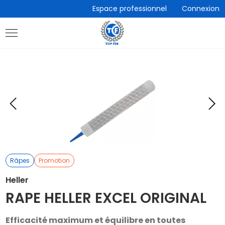
Accèder
Espace professionnel
Connexion
directement
au
contenu
Eléments
E
précédent
s
Râpes
Promotion
Heller
RAPE HELLER EXCEL ORIGINAL
Efficacité maximum et équilibre en toutes