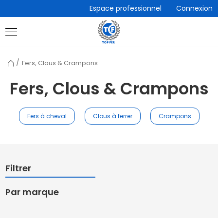
Accèder
Espace professionnel
Connexion
directement
au
contenu
Retour
Fers, Clous & Crampons
à
l'accueil
Fers, Clous & Crampons
Fers à cheval
Clous à ferrer
Crampons
Filtrer
Par marque