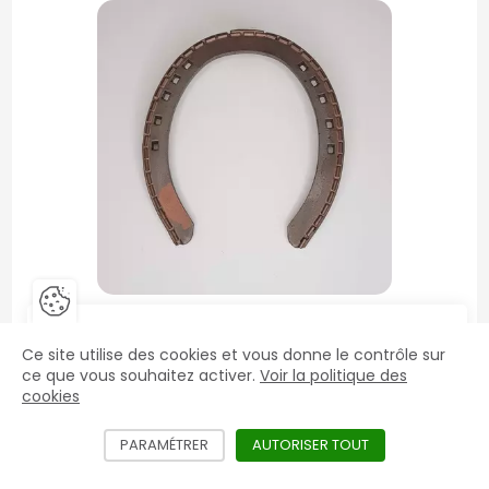
Fermer la barre de gestion des 
Fer
Vous êtes un professionnel ?
Fer Trot Tungstène
Ce site utilise des cookies et vous donne le contrôle sur
le
Dès 10,82€ TTC
Accéder aux prix HT et aux offres exclusives
ce que vous souhaitez activer.
Voir la politique des
mac
cookies
Créer mon compte
PARAMÉTRER
LES DIFFÉRENTS SERVICES NÉCÉSSITANT L'
AUTORISER TOUT
LES SERVICES D
Fer orthopédique