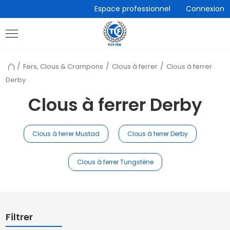
Accèder
Espace professionnel
Connexion
directement
au
contenu
Retour
Fers, Clous & Crampons
Clous à ferrer
Clous à ferrer
à
Derby
l'accueil
Clous à ferrer Derby
Clous à ferrer Mustad
Clous à ferrer Derby
Clous à ferrer Tungstène
Filtrer