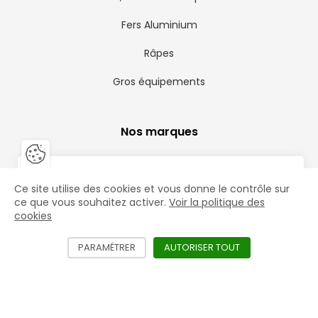
Fers Aluminium
Râpes
Gros équipements
Nos marques
Mustad
Fermer la barre de gestion des 
Fer
Vous êtes un professionnel ?
Ce site utilise des cookies et vous donne le contrôle sur
Life Data
le
Accéder aux prix HT et aux offres exclusives
ce que vous souhaitez activer.
Voir la politique des
mac
cookies
St. Croix Forge
Créer mon compte
PARAMÉTRER
LES DIFFÉRENTS SERVICES NÉCÉSSITANT L'
AUTORISER TOUT
LES SERVICES D
Jim Blurton
Blacksmith