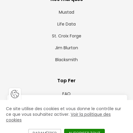
Mustad
Life Data
St. Croix Forge
Jim Blurton
Blacksmith
Top Fer
FAQ
Fermer la barre de gestion des 
Fer
Vous êtes un professionnel ?
Contact
Ce site utilise des cookies et vous donne le contrôle sur
le
Accéder aux prix HT et aux offres exclusives
ce que vous souhaitez activer.
Voir la politique des
mac
cookies
Créer mon compte