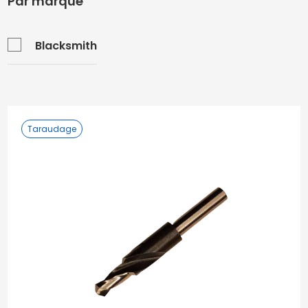
Par marque
Blacksmith
Taraudage