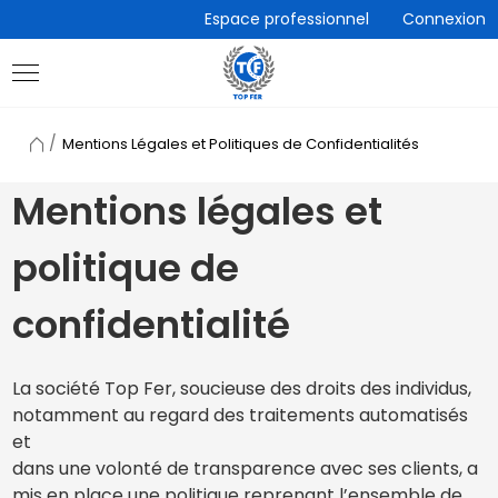
Accèder
Espace professionnel
Connexion
directement
au
contenu
Retour
Mentions Légales et Politiques de Confidentialités
à
l'accueil
Mentions légales et
politique de
confidentialité
La société Top Fer, soucieuse des droits des individus,
notamment au regard des traitements automatisés
et
dans une volonté de transparence avec ses clients, a
mis en place une politique reprenant l’ensemble de