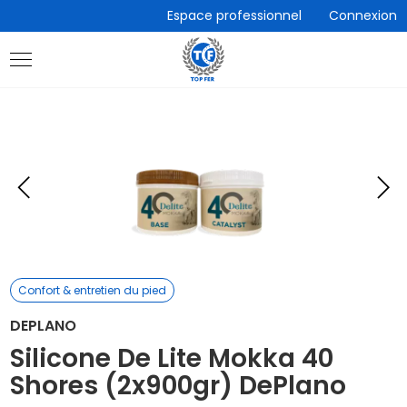
Accèder
Espace professionnel
Connexion
directement
au
contenu
Eléments
E
précédent
s
Confort & entretien du pied
DEPLANO
Silicone De Lite Mokka 40
Shores (2x900gr) DePlano