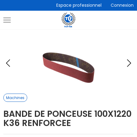
Accèder
Espace professionnel
Connexion
directement
au
contenu
Eléments
E
précédent
s
Machines
BANDE DE PONCEUSE 100X1220
K36 RENFORCEE