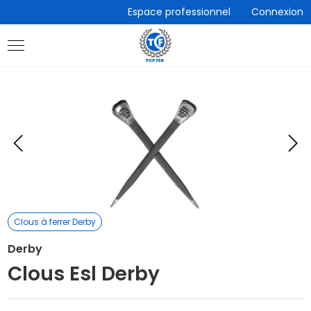
Accèder
Espace professionnel
Connexion
directement
au
contenu
Eléments
E
précédent
s
Clous à ferrer Derby
Derby
Clous Esl Derby