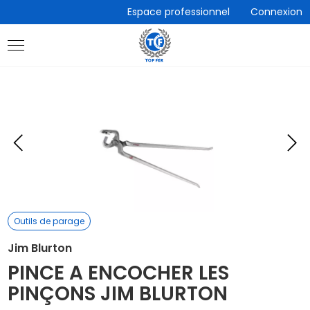
Accèder
Espace professionnel
Connexion
directement
au
contenu
Eléments
E
précédent
s
Outils de parage
Jim Blurton
PINCE A ENCOCHER LES
PINÇONS JIM BLURTON