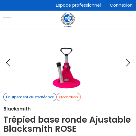
Accèder
Espace professionnel
Connexion
directement
au
contenu
Eléments
E
précédent
s
Equipement du maréchal
Promotion
Blacksmith
Trépied base ronde Ajustable
Blacksmith ROSE