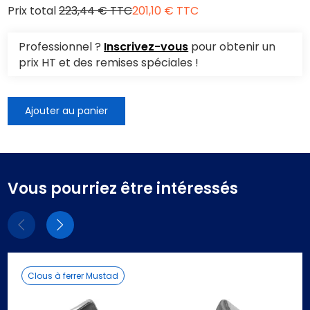
Prix total
223,44 € TTC
201,10 € TTC
Professionnel ?
Inscrivez-vous
pour obtenir un
prix HT et des remises spéciales !
Ajouter au panier
Vous pourriez être intéressés
Eléments
Eléments
précédent
suivant
Clous à ferrer Mustad