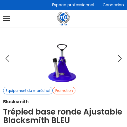
Accèder
Espace professionnel
Connexion
directement
au
contenu
Eléments
E
précédent
s
Equipement du maréchal
Promotion
Blacksmith
Trépied base ronde Ajustable
Blacksmith BLEU