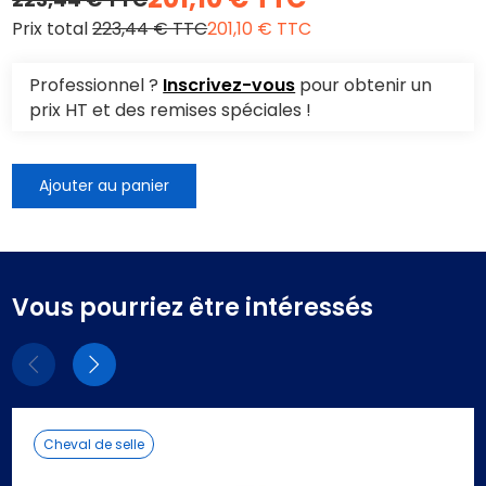
Prix total
223,44 € TTC
201,10 € TTC
Professionnel ?
Inscrivez-vous
pour obtenir un
prix HT et des remises spéciales !
Ajouter au panier
Vous pourriez être intéressés
Eléments
Eléments
précédent
suivant
Cheval de selle