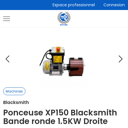
Accèder
Espace professionnel
Connexion
directement
au
contenu
Eléments
E
précédent
s
Machines
Blacksmith
Ponceuse XP150 Blacksmith
Bande ronde 1.5KW Droite