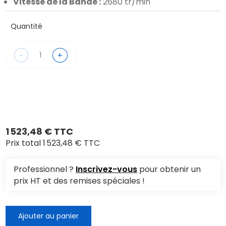
Vitesse de la Bande :
2680 tr/min
Quantité
-
+
1 523,48 € TTC
Prix total
1 523,48 € TTC
Professionnel ?
Inscrivez-vous
pour obtenir un
prix HT et des remises spéciales !
Ajouter au panier