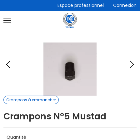
Accèder
Espace professionnel
Connexion
directement
au
contenu
Eléments
E
précédent
s
Crampons à emmancher
Crampons N°5 Mustad
Quantité