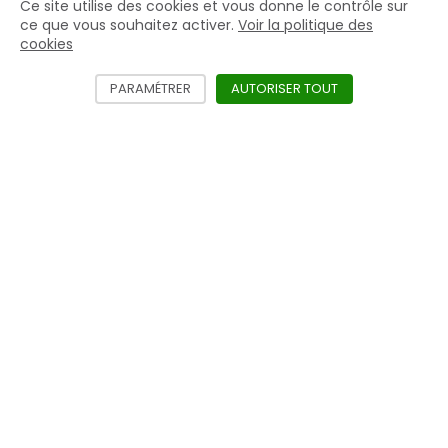
Ce site utilise des cookies et vous donne le contrôle sur
le
Accéder aux prix HT et aux offres exclusives
ce que vous souhaitez activer.
Voir la politique des
mac
cookies
Créer mon compte
PARAMÉTRER
LES DIFFÉRENTS SERVICES NÉCÉSSITANT L'
AUTORISER TOUT
LES SERVICES D
Nos produits
Fers, Clous & Crampons
Fers Aluminium
Râpes
Gros équipements
Nos marques
Mustad
Life Data