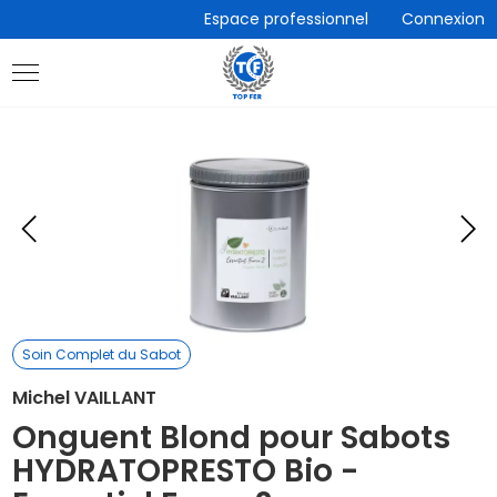
Accèder
Espace professionnel
Connexion
directement
au
contenu
Eléments
E
précédent
s
Soin Complet du Sabot
Michel VAILLANT
Onguent Blond pour Sabots
HYDRATOPRESTO Bio -