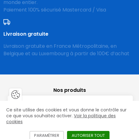
monde entier.
Paiement 100% sécurisé Mastercard / Visa
Livraison gratuite
Livraison gratuite en France Métropolitaine, en
Belgique et au Luxembourg à partir de 100€ d’achat
Nos produits
Fermer la barre de gestion des 
Fer
Fers, Clous & Crampons
Vous êtes un professionnel ?
Ce site utilise des cookies et vous donne le contrôle sur
le
Accéder aux prix HT et aux offres exclusives
ce que vous souhaitez activer.
Voir la politique des
Fers Aluminium
mac
cookies
Créer mon compte
Râpes
PARAMÉTRER
LES DIFFÉRENTS SERVICES NÉCÉSSITANT L'
AUTORISER TOUT
LES SERVICES D