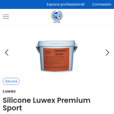
Accèder
Espace professionnel
Connexion
directement
au
contenu
Eléments
E
précédent
s
Silicone
Luwex
Silicone Luwex Premium
Sport