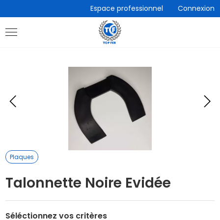
Accèder
Espace professionnel
Connexion
directement
au
contenu
Eléments
E
précédent
s
Plaques
Talonnette Noire Evidée
Séléctionnez vos critères