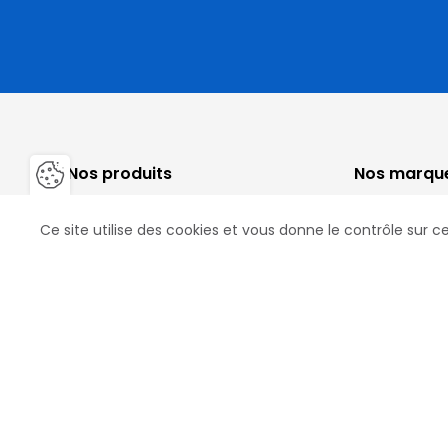
Nos produits
Nos marqu
Fermer la barre de gestion des 
Fers, Clous & Crampons
Mustad
Ce site utilise des cookies et vous donne le contrôle sur 
Fers Aluminium
Life Data
Râpes
St. Croix Forg
Gros équipements
Jim Blurton
Blacksmith