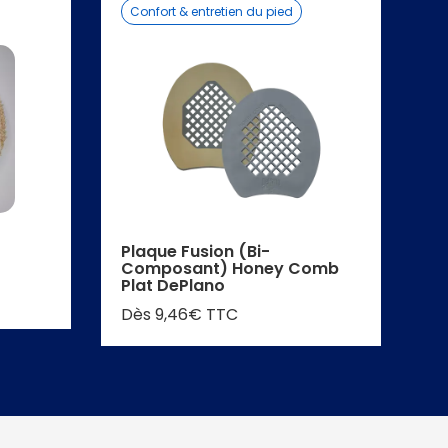
Confort & entretien du pied
P
Plaque Fusion (Bi-
P
Composant) Honey Comb
D
Plat DePlano
Dès 9,46€ TTC