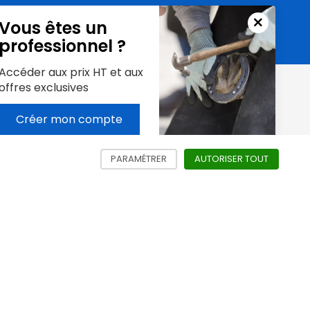
Fermer
Vous êtes un
professionnel ?
le
macaro
Accéder aux prix HT et aux
offres exclusives
Créer mon compte
Contactez-nous
15 Bis Rue du Château
PARAMÉTRER
LES DIFFÉRENTS SERVICES NÉCÉSS
AUTORISER TOUT
LES SERV
60113 Monchy-Humières
info@topfer.fr
Instagram
Facebook