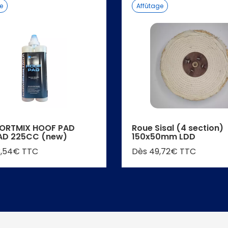
ne
Affûtage
ORTMIX HOOF PAD
Roue Sisal (4 section)
AD 225CC (new)
150x50mm LDD
3,54€ TTC
Dès 49,72€ TTC