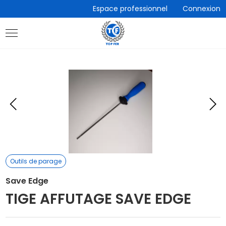
Accèder
Espace professionnel
Connexion
directement
au
contenu
Eléments
E
précédent
s
Outils de parage
Save Edge
TIGE AFFUTAGE SAVE EDGE