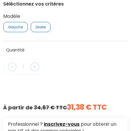
Séléctionnez vos critères
Modèle
Gauche
Droite
Quantité
-
+
31,38 € TTC
À partir de
34,87 € TTC
Professionnel ?
Inscrivez-vous
pour obtenir un
prix HT et des remises spéciales !