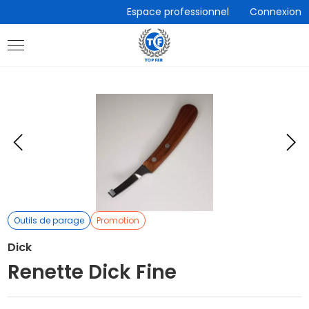
Accèder
Espace professionnel
Connexion
directement
au
contenu
Eléments
E
précédent
s
Outils de parage
Promotion
Dick
Renette Dick Fine