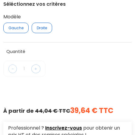
Séléctionnez vos critères
Modèle
Gauche
Droite
Quantité
-
+
39,64 € TTC
À partir de
44,04 € TTC
Professionnel ?
Inscrivez-vous
pour obtenir un
prix HT et des remises spéciales !