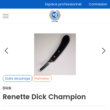
Accèder
Espace professionnel
Connexion
directement
au
contenu
Eléments
E
précédent
s
Outils de parage
Promotion
Dick
Renette Dick Champion