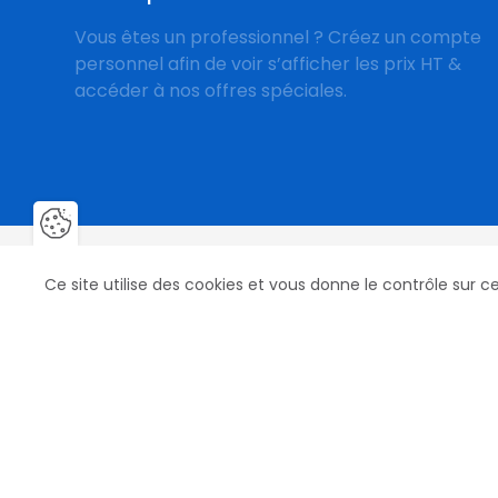
Vous êtes un professionnel ? Créez un compte
personnel afin de voir s’afficher les prix HT &
accéder à nos offres spéciales.
Fermer la barre de gestion des 
Ce site utilise des cookies et vous donne le contrôle sur 
Nos produits
Nos marqu
Fers, Clous & Crampons
Mustad
Fers Aluminium
Life Data
Râpes
St. Croix Forg