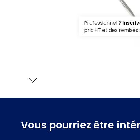
Fer Duplo
Fer à Coller
Professionnel ?
Inscri
Fer Poulain
prix HT et des remises 
t
E
l
é
m
e
n
t
s
s
u
i
v
a
n
Vous pourriez être inté