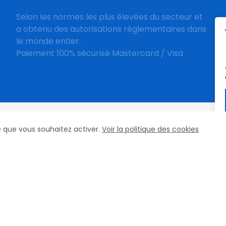
Selon les normes les plus élevées du secteur et
a obtenu des autorisations réglementaires dans
le monde entier.
Paiement 100% sécurisé Mastercard / Visa
cookies
ce que vous souhaitez activer.
Voir la politique des cookies
es
Top Fer
FAQ
Contact
e