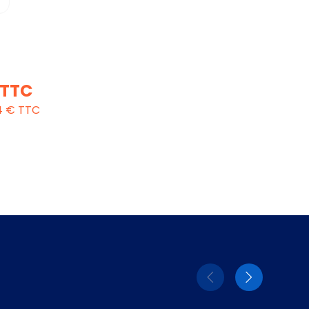
 TTC
4 € TTC
Eléments
Elémen
précédent
suivant