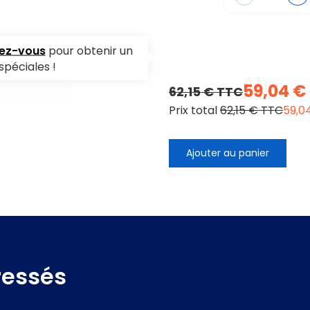
vez-vous
pour obtenir un
spéciales !
59,04 €
62,15 € TTC
Prix total
62,15 € TTC
59,0
Ajouter au panier
ressés