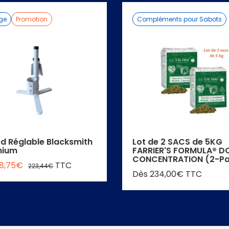
age
Promotion
Compléments pour Sabots
ed Réglable Blacksmith
Lot de 2 SACS de 5KG
nium
FARRIER'S FORMULA® D
CONCENTRATION (2-Pa
78,75€
TTC
223,44€
Dès 234,00€ TTC