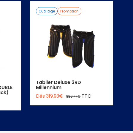
Outillage
Promotion
Tablier Deluxe 3RD
P
OUBLE
Millennium
D
ck)
Dès 319,93€
TTC
336,77€