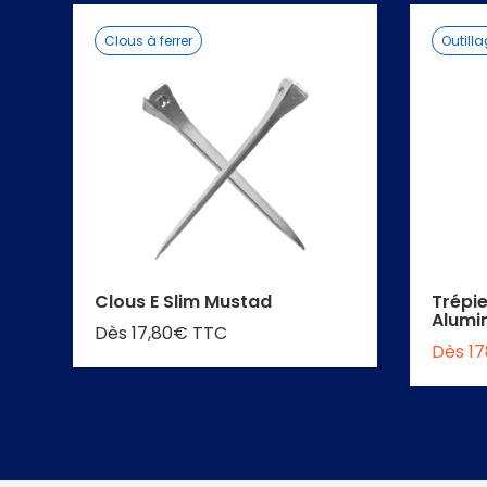
Clous à ferrer
Outill
Clous E Slim Mustad
Trépi
Alumi
Dès 17,80€ TTC
Dès 1