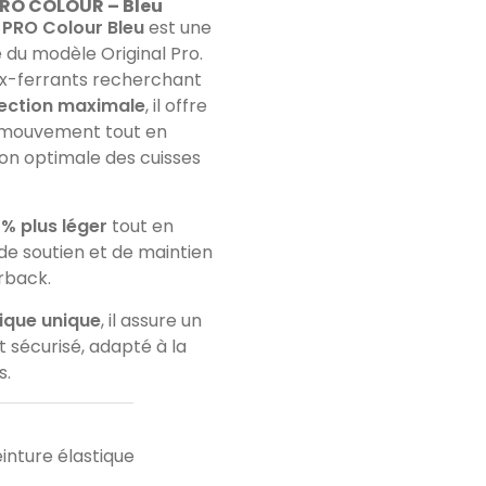
 PRO COLOUR – Bleu
E PRO Colour Bleu
est une
 du modèle Original Pro.
x-ferrants recherchant
tection maximale
, il offre
e mouvement tout en
on optimale des cuisses
 % plus léger
tout en
de soutien et de maintien
rback.
tique unique
, il assure un
 sécurisé, adapté à la
s.
inture élastique