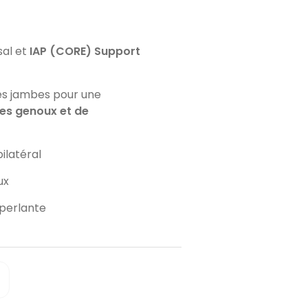
sal et
IAP (CORE) Support
s jambes pour une
es genoux et de
ilatéral
ux
éperlante