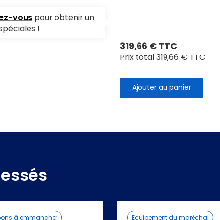
vez-vous
pour obtenir un
spéciales !
319,66 € TTC
Prix total
319,66 € TTC
Ajouter au panier
ressés
ons à emmancher
Equipement du maréchal