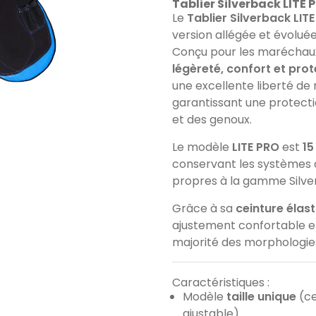
Tablier Silverback LITE
Le
Tablier Silverback LIT
version allégée et évoluée
Conçu pour les maréchau
légèreté, confort et pro
une excellente liberté d
garantissant une protecti
et des genoux.
Le modèle
LITE PRO
est
15
conservant les systèmes 
propres à la gamme Silve
Grâce à sa
ceinture élas
ajustement confortable et
majorité des morphologie
Caractéristiques :
Modèle
taille unique
(ce
ajustable)