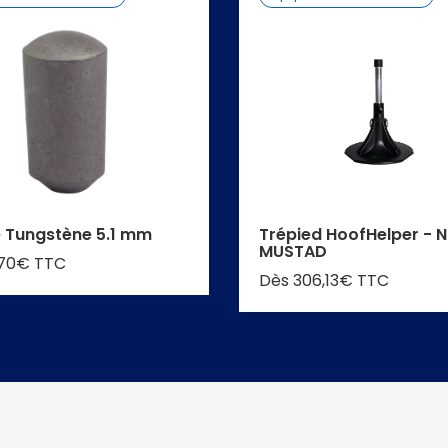
e Tungstène 5.1 mm
Trépied HoofHelper - N
MUSTAD
,70€ TTC
Dès 306,13€ TTC