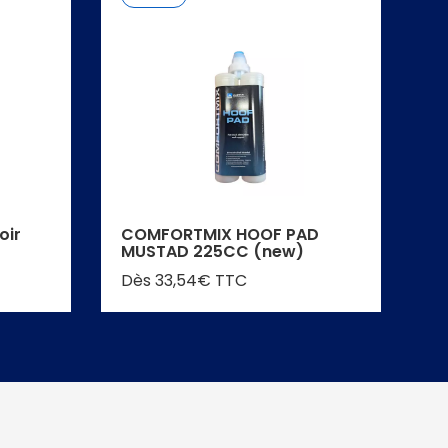
oir
COMFORTMIX HOOF PAD
Ta
MUSTAD 225CC (new)
D
Dès 33,54€ TTC