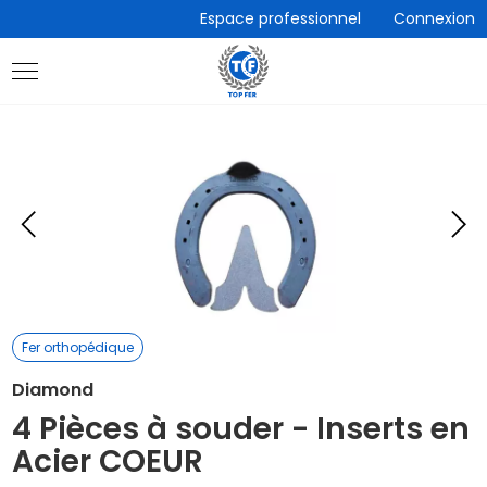
Accèder
Espace professionnel
Connexion
directement
au
contenu
Eléments
E
précédent
s
Fer orthopédique
Diamond
4 Pièces à souder - Inserts en
Acier COEUR