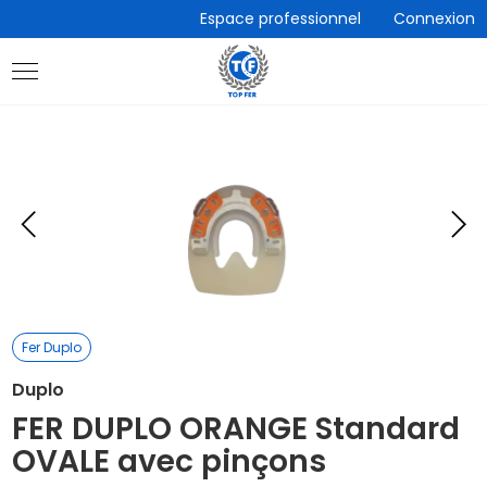
Accèder
Espace professionnel
Connexion
directement
au
contenu
Eléments
E
précédent
s
Fer Duplo
Duplo
FER DUPLO ORANGE Standard
OVALE avec pinçons