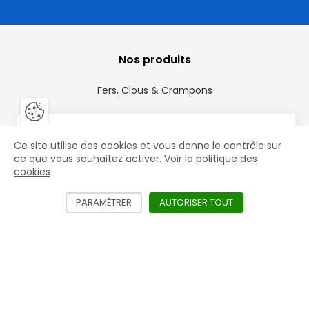
Nos produits
Fers, Clous & Crampons
Fers Aluminium
Fermer la barre de gestion des 
Fer
Vous êtes un professionnel ?
Râpes
Ce site utilise des cookies et vous donne le contrôle sur
le
Accéder aux prix HT et aux offres exclusives
ce que vous souhaitez activer.
Voir la politique des
mac
cookies
Gros équipements
Créer mon compte
PARAMÉTRER
LES DIFFÉRENTS SERVICES NÉCÉSSITANT L'
AUTORISER TOUT
LES SERVICES D
Nos marques
Mustad
Life Data
St. Croix Forge