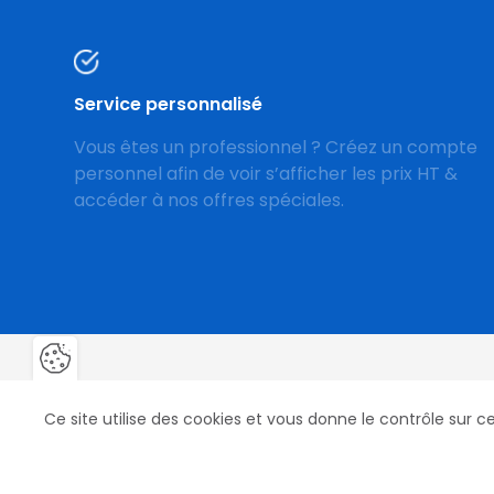
Service personnalisé
Vous êtes un professionnel ? Créez un compte
personnel afin de voir s’afficher les prix HT &
accéder à nos offres spéciales.
Fermer la barre de gestion des 
Ce site utilise des cookies et vous donne le contrôle sur 
Nos produits
Nos marqu
Fers, Clous & Crampons
Mustad