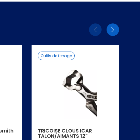
Eléments
Elémen
précédent
suivant
Outils de ferrage
ksmith
TRICOISE CLOUS ICAR
R
TALON/AIMANTS 12"
D