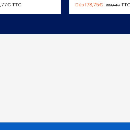
3,77€ TTC
Dès 178,75€
TT
223,44€