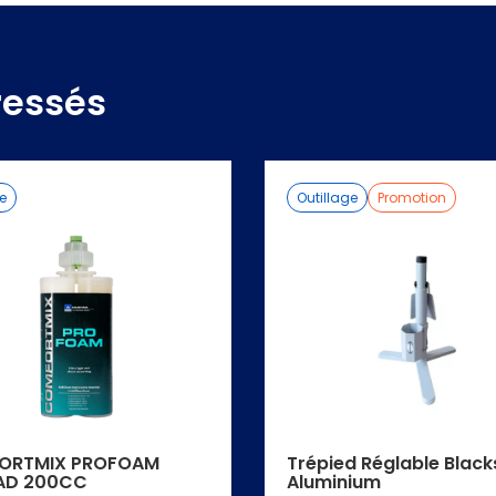
ressés
ne
Outillage
Promotion
ORTMIX PROFOAM
Trépied Réglable Blac
AD 200CC
Aluminium