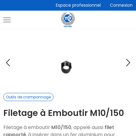
Accèder
Espace professionnel
Connexion
directement
au
contenu
Eléments
E
précédent
s
Outils de cramponnage
Filetage à Emboutir M10/150
Filetage à emboutir
M10/150
, appelé aussi
filet
rapporté
, à insérer dans un fer aluminium pour