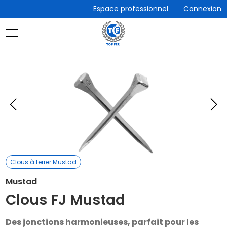
Accèder
Espace professionnel
Connexion
directement
au
contenu
Eléments
E
précédent
s
Clous à ferrer Mustad
Mustad
Clous FJ Mustad
Des jonctions harmonieuses, parfait pour les