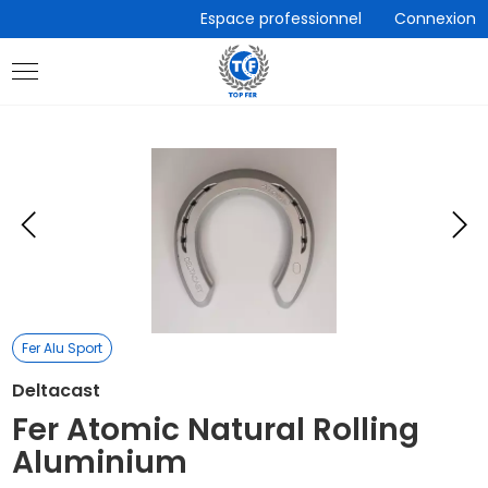
Accèder
Espace professionnel
Connexion
directement
au
contenu
Eléments
E
précédent
s
Fer Alu Sport
Deltacast
Fer Atomic Natural Rolling
Aluminium