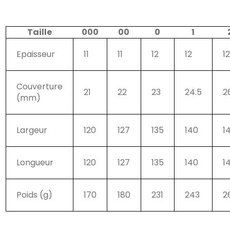
Taille
000
00
0
1
Epaisseur
11
11
12
12
1
Couverture
21
22
23
24.5
2
(mm)
Largeur
120
127
135
140
1
Longueur
120
127
135
140
1
Poids (g)
170
180
231
243
2