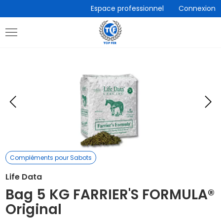
Accèder
Espace professionnel
Connexion
directement
au
contenu
Eléments
E
précédent
s
Compléments pour Sabots
Life Data
Bag 5 KG FARRIER'S FORMULA®
Original