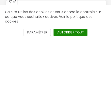
Fermer la barre de gestion des 
Fer
Vous êtes un professionnel ?
Gros équipements
Ce site utilise des cookies et vous donne le contrôle sur
le
Accéder aux prix HT et aux offres exclusives
ce que vous souhaitez activer.
Voir la politique des
mac
cookies
Nos marques
Créer mon compte
PARAMÉTRER
LES DIFFÉRENTS SERVICES NÉCÉSSITANT L'
AUTORISER TOUT
LES SERVICES D
Mustad
Life Data
St. Croix Forge
Jim Blurton
Blacksmith
Top Fer
FAQ