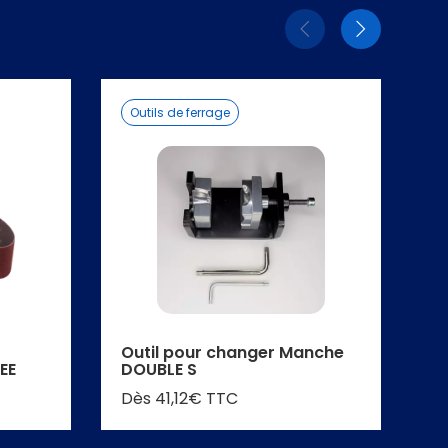
Eléments
Elémen
précédent
suivant
Outils de ferrage
C
Outil pour changer Manche
C
EE
DOUBLE S
Dè
Dès 41,12€ TTC