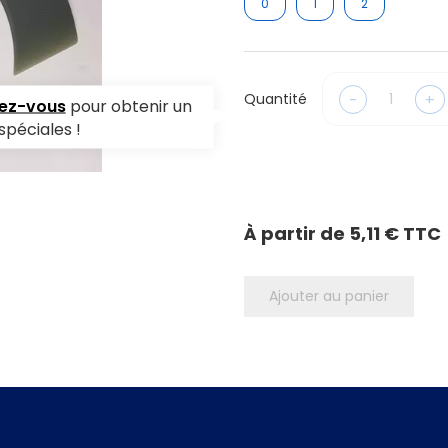
0
1
2
-
+
Quantité
vez-vous
pour obtenir un
spéciales !
À partir de
5,11 € TTC
Ajouter au panier