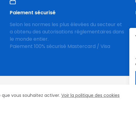
Paiement sécurisé
Selon les normes les plus élevées du secteur et
a obtenu des autorisations réglementaires dans
le monde entier.
Paiement 100% sécurisé Mastercard / Visa
cookies
ce que vous souhaitez activer.
Voir la politique des cookies
es
Top Fer
FAQ
Contact