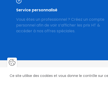
Service personnalisé
Vous êtes un professionnel ? Créez un compte
personnel afin de voir s’afficher les prix HT &
accéder à nos offres spéciales.
Fermer la barre de gestion des 
Ce site utilise des cookies et vous donne le contrôle sur 
Nos produits
Nos marqu
Fers, Clous & Crampons
Mustad
Fers Aluminium
Life Data