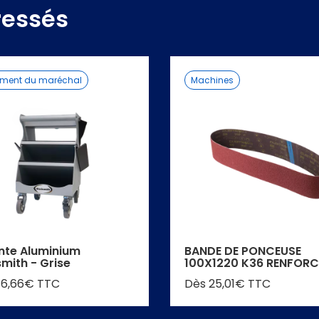
ressés
ement du maréchal
Machines
nte Aluminium
BANDE DE PONCEUSE
mith - Grise
100X1220 K36 RENFORC
36,66€ TTC
Dès 25,01€ TTC