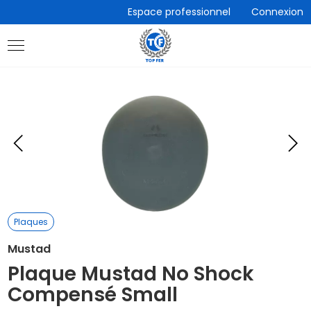
Accèder
Espace professionnel
Connexion
directement
au
contenu
Eléments
E
précédent
s
Plaques
Mustad
Plaque Mustad No Shock
Compensé Small